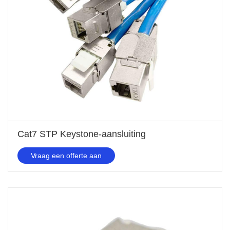
Cat7 STP Keystone-aansluiting
Vraag een offerte aan