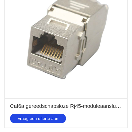
Cat6a gereedschapsloze Rj45-moduleaansluiting
Vraag een offerte aan