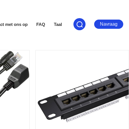
Navraag
ct met ons op
FAQ
Taal