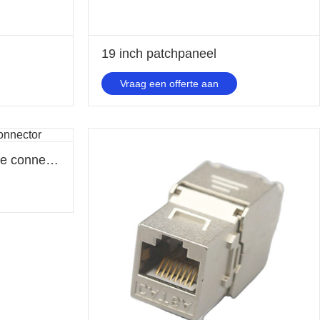
19 inch patchpaneel
Vraag een offerte aan
RJ45 Ethernet waterdichte connector