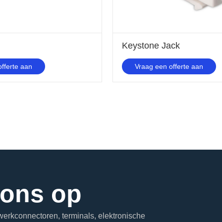
Keystone Jack
Vraag een offerte aan
fferte aan
 ons op
erkconnectoren, terminals, elektronische