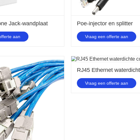
ne Jack-wandplaat
Poe-injector en splitter
fferte aan
Vraag een offerte aan
Vraag een offerte aan