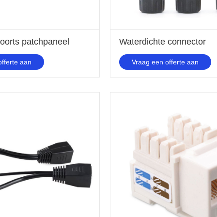
poorts patchpaneel
Waterdichte connector
fferte aan
Vraag een offerte aan