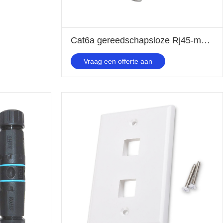
Cat6a gereedschapsloze Rj45-moduleaansluiting
Vraag een offerte aan