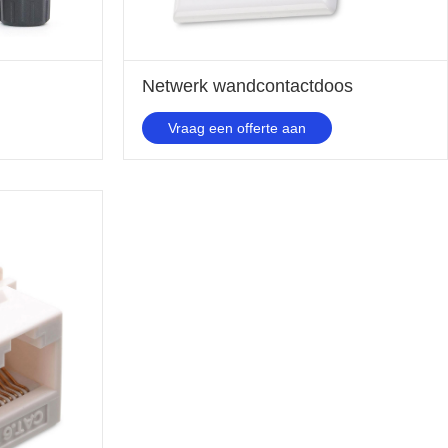
Netwerk wandcontactdoos
Vraag een offerte aan