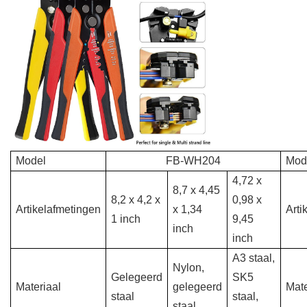
Model
FB-WH204
Mod
4,72 x
8,7 x 4,45
8,2 x 4,2 x
0,98 x
Artikelafmetingen
x 1,34
Arti
1 inch
9,45
inch
inch
A3 staal,
Nylon,
Gelegeerd
SK5
Materiaal
gelegeerd
Mate
staal
staal,
staal