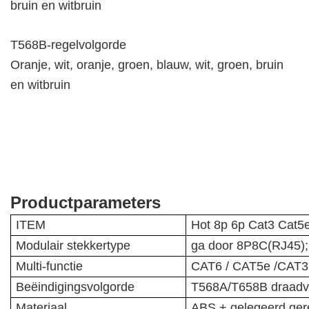
bruin en witbruin
T568B-regelvolgorde
Oranje, wit, oranje, groen, blauw, wit, groen, bruin
en witbruin
Productparameters
ITEM
Hot 8p 6p Cat3 Cat5e
Modulair stekkertype
ga door 8P8C(RJ45)
Multi-functie
CAT6 / CAT5e /CAT3 
Beëindigingsvolgorde
T568A/T658B draadv
Materiaal
ABS + gelegeerd ger