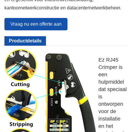
kantoornetwerkconstructie en datacenternetwerkbeheer.
Vraag nu een offerte aan
Productdetails
Ez RJ45
Crimper is
een
hulpmiddel
dat speciaal
is
ontworpen
voor de
installatie
en het